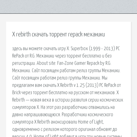
X rebirth скачать торрент repack механики
здесь вы можете скачать игру X: Superbox (1999 - 2013) PC
RePack от R.G. Механики через торрент бесплатно и без
регистрации. About site: Fan-Zone Gamer Repack by R.G.
Механики. Сайт посвящен работам релиз группы Механики.
Сайт посвящен работам релиз группы Механики. Мы
предлагаем вам скачать X Rebirth v 1.25 (2013) PC RePack от
Brick через торрент бесплатно на русском от механиков. X
Rebirth — новая веха в истории развития серии космических
симуляторов X. На этот раз разработчики отважились на
давно напрашивающуюся. Разработчики космического
симулятора X Rebirth анонсировали Home of Light,
одновременно с релизом которого оригинал обновят до
версии 4.0. Home of Light добавит в игру три новые системы,