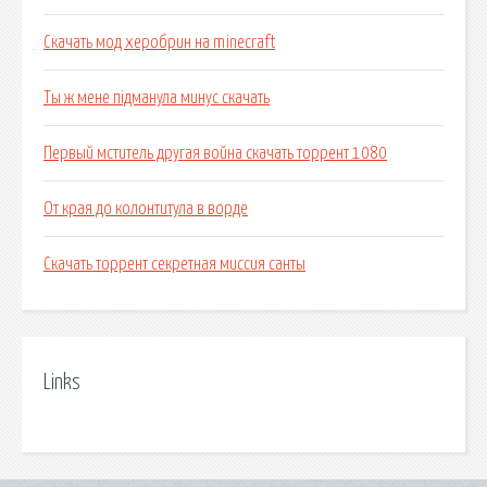
Скачать мод херобрин на minecraft
Ты ж мене підманула минус скачать
Первый мститель другая война скачать торрент 1080
От края до колонтитула в ворде
Скачать торрент секретная миссия санты
Links