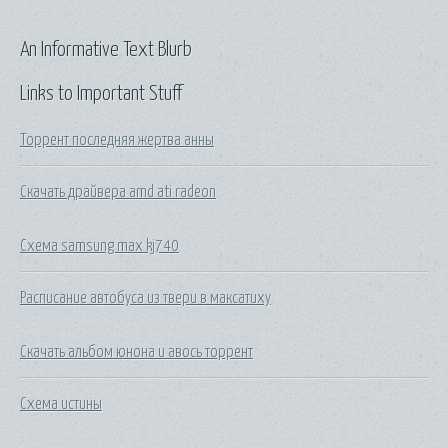
An Informative Text Blurb
Links to Important Stuff
Торрент последняя жертва анны
Скачать драйвера amd ati radeon
Схема samsung max kj740
Расписание автобуса из твери в максатиху
Скачать альбом юнона и авось торрент
Схема истины