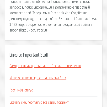
новости политики, общества. Поисковая сиcтема, список
запросов, поиск информации. Программно-аппаратный
комплекс с веб. Теперь мы в Facebook Моо Содействие
детскому отдыху, присоединяйтесь! Новости. 10 апреля 1 мая
1922 года, вскоре после окончания гражданской войны в
европейской части России.
Links to Important Stuff
Самира южная кровь скачать бесплатно все песни
Минусовки песни кристина си мама босс
Гост 3481 статус
Скачать снайпер тунгус все серии торрент