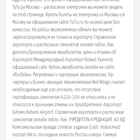
ТуТу.ру Москва – расписание электричек вы можете увидеть
на этой странице. Купить билеты на электричку из Москвы и в
Москву на официальном сайте TuTu.ru по низкой цене без
комиссии. На рейсы авиакомпании «Ямал» вы можете
зарегистрироваться не только в аэропорту Справочная
аэропорта и расписание самолетов онлайн табло. Как
доехать,бронирование авиабилетов, цены и отзывы об
Аэропорте Международный Аэропорт Новый Уренгой
официальный сайт. Купить авиабилеты онлайн на сайте
«РусЛайн». Регулярные и чартерные авиапервозки, Vip
чартеры и бизнес-авиация. Авиакомпания Red Wings считает
необходимым еще раз уточнить, что отсутствие
сертификации самолетов А220-300 не относилась и не
относится к причинам отмены их приобретения. Аэропорт
Батуми Batumi Airport. Справочная аэропорта и расписание
самолетов онлайн табло. Как. УЧРЕДИТЕЛЬ И РЕДАКЦИЯ: АО ИД
Комсомольская правда Сетевое издание (сайт. Новостной
портал mk.ru: последние новости России и мира. Свежие