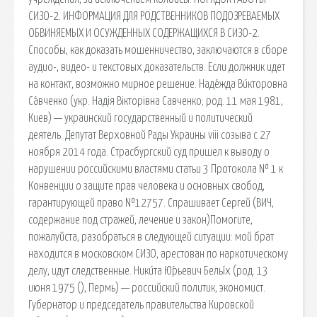
СИЗО-2. ИНФОРМАЦИЯ ДЛЯ РОДСТВЕННИКОВ ПОДОЗРЕВАЕМЫХ
ОБВИНЯЕМЫХ И ОСУЖДЕННЫХ СОДЕРЖАЩИХСЯ В СИЗО-2.
Способы, как доказать мошенничество, заключаются в сборе
аудио-, видео- и текстовых доказательств. Если должник идет
на контакт, возможно мирное решение. Наде́жда Ви́кторовна
Са́вченко (укр. Надія Вікторівна Савченко; род. 11 мая 1981,
Киев) — украинский государственный и политический
деятель. Депутат Верховной Рады Украины viii созыва с 27
ноября 2014 года. Страсбургский суд пришел к выводу о
нарушении российскими властями статьи 3 Протокола № 1 к
Конвенции о защите прав человека и основных свобод,
гарантирующей право №12757. Спрашивает Сергей (ВИЧ,
содержание под стражей, лечение и закон)Помогите,
пожалуйста, разобраться в следующей ситуации: мой брат
находится в московском СИЗО, арестован по наркотическому
делу, идут следственные. Ники́та Ю́рьевич Белы́х (род. 13
июня 1975 (), Пермь) — российский политик, экономист.
Губернатор и председатель правительства Кировской