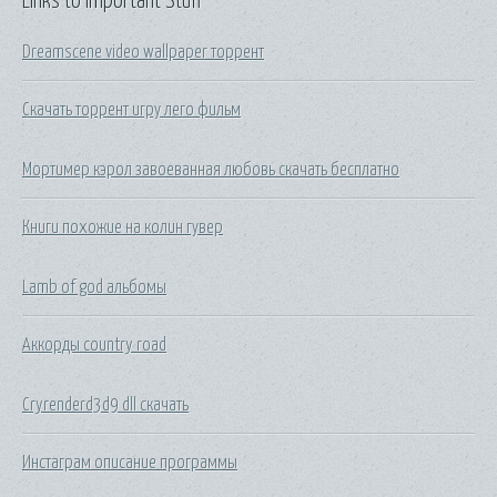
Links to Important Stuff
Dreamscene video wallpaper торрент
Скачать торрент игру лего фильм
Мортимер кэрол завоеванная любовь скачать бесплатно
Книги похожие на колин гувер
Lamb of god альбомы
Аккорды country road
Cryrenderd3d9 dll скачать
Инстаграм описание программы