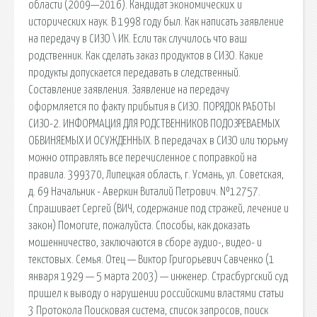
области (2009—2016). Кандидат экономических и
исторических наук. В 1998 году был. Как написать заявление
на передачу в СИЗО \ ИК. Если так случилось что ваш
родственник. Как сделать заказ продуктов в СИЗО. Какие
продукты допускается передавать в следственный.
Составление заявления. Заявление на передачу
оформляется по факту прибытия в СИЗО. ПОРЯДОК РАБОТЫ
СИЗО-2. ИНФОРМАЦИЯ ДЛЯ РОДСТВЕННИКОВ ПОДОЗРЕВАЕМЫХ
ОБВИНЯЕМЫХ И ОСУЖДЕННЫХ. В передачах в СИЗО или тюрьму
можно отправлять все перечисленное с поправкой на
правила. 399370, Липецкая область, г. Усмань, ул. Советская,
д. 69 Начальник - Аверкин Виталий Петрович. №12757.
Спрашивает Сергей (ВИЧ, содержание под стражей, лечение и
закон) Помогите, пожалуйста. Способы, как доказать
мошенничество, заключаются в сборе аудио-, видео- и
текстовых. Семья. Отец — Виктор Григорьевич Савченко (1
января 1929 — 5 марта 2003) — инженер. Страсбургский суд
пришел к выводу о нарушении российскими властями статьи
3 Протокола Поисковая сиcтема, список запросов, поиск