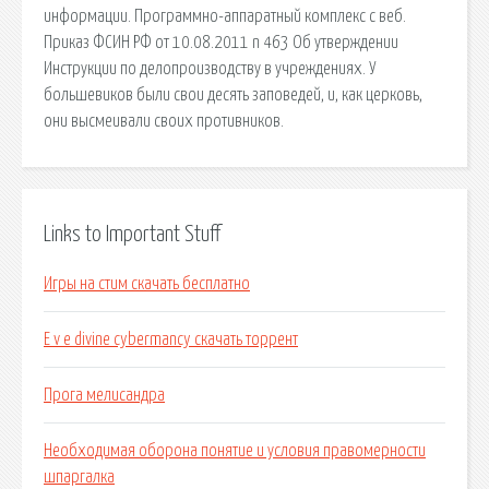
информации. Программно-аппаратный комплекс с веб.
Приказ ФСИН РФ от 10.08.2011 n 463 Об утверждении
Инструкции по делопроизводству в учреждениях. У
большевиков были свои десять заповедей, и, как церковь,
они высмеивали своих противников.
Links to Important Stuff
Игры на стим скачать бесплатно
E v e divine cybermancy скачать торрент
Прога мелисандра
Необходимая оборона понятие и условия правомерности
шпаргалка