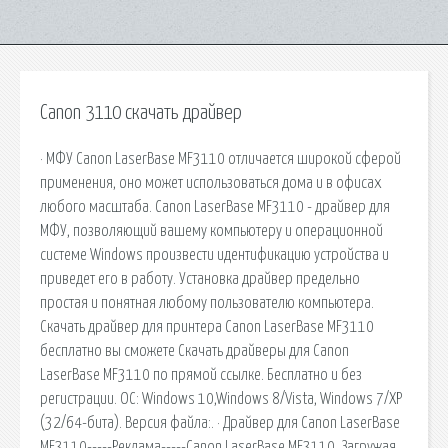
Canon 3110 скачать драйвер
· МФУ Canon LaserBase MF3110 отличается широкой сферой
применения, оно может использоваться дома и в офисах
любого масштаба. Canon LaserBase MF3110 - драйвер для
МФУ, позволяющий вашему компьютеру и операционной
системе Windows произвести идентификацию устройства и
приведет его в работу. Установка драйвер предельно
простая и понятная любому пользователю компьютера.
Скачать драйвер для принтера Canon LaserBase MF3110
бесплатно вы сможете Скачать драйверы для Canon
LaserBase MF3110 по прямой ссылке. Бесплатно и без
регистрации. ОС: Windows 10,Windows 8/Vista, Windows 7/XP
(32/64-бита). Версия файла:. · Драйвер для Canon LaserBase
MF3110-----Реклама-----Canon LaserBase MF3110. Загружая