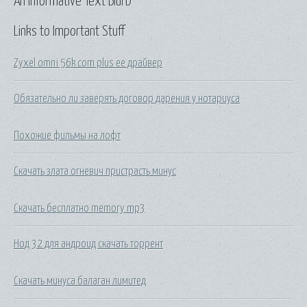
An Informative Text Blurb
Links to Important Stuff
Zyxel omni 56k com plus ee драйвер
Обязательно ли заверять договор дарения у нотариуса
Похожие фильмы на лофт
Скачать злата огневич пристрасть минус
Скачать бесплатно memory mp3
Нод 32 для андроид скачать торрент
Скачать минуса балаган лимитед