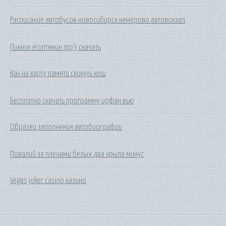
Расписание автобусов новосибирск кемерово автовокзал
Пикник египтянин mp3 скачать
Как на карту памяти скинуть кеш
Бесплатно скачать программу ирфан вью
Образец заполнения автобиографии
Повалий за плечами белых два крыла минус
Vegas joker casino казино