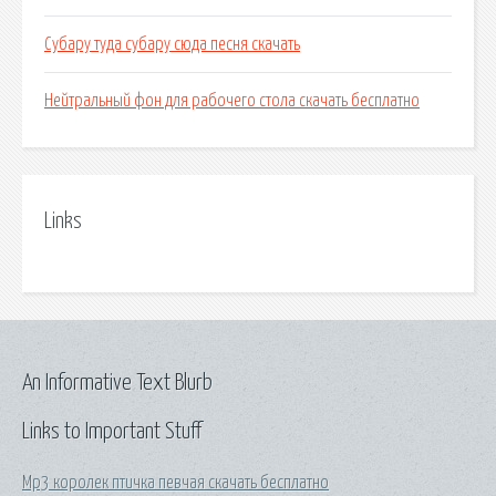
Субару туда субару сюда песня скачать
Нейтральный фон для рабочего стола скачать бесплатно
Links
An Informative Text Blurb
Links to Important Stuff
Mp3 королек птичка певчая скачать бесплатно