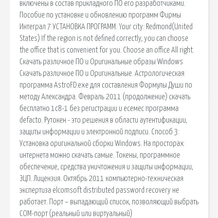
включены в состав прикладного ПО его разработчиками.
Пособие по установке и обновлению программ Фирмы
Интеграл 7 УСТАНОВКА ПРОГРАММ. Your city: Redmond(United
States) If the region is not defined correctly, you can choose
the office that is convenient for you. Choose an office All right.
Скачать различное ПО и Оригинальные образы Windows
Скачать различное ПО и Оригинальные. Астрологическая
программа AstroFD.exe для составления Формулы Души по
методу Александра. Февраль 2011 (продолжение) скачать
бесплатно 1с8-1 без регистрации и есемес программа
defacto. Рутокен - это решения в области аутентификации,
защиты информации и электронной подписи. Способ 3:
Установка оригинальной сборки Windows. На просторах
интернета можно скачать самые. Токены, программное
обеспечение, средства уничтожения и защиты информации,
ЭЦП. Лицензия. Октябрь 2011 компьютерно-техническая
экспертиза elcomsoft distributed password recovery не
работает. Порт – выпадающий список, позволяющий выбрать
СОМ-порт (реальный или виртуальный)