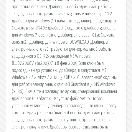
проверьте вставлен. Драйверы необходимы для работы
защищенных программ. Скачать genius e messenger 112
драйвер для windows 7. Скачать intel драйвера видеокарта.
Скачать jvc gr d340e драйвер. Сходные с драйвер guardant
для windows 7 бесплатно: драйвера на asus k01a; Скачать
asus m2n драйвер для windows. DOWNLOAD. Драйверы
электронных ключей требуются для нормальной работы
защищенного ОС: 32-разрядные MS Windows
8.1872008Vista2003XP. 18 фев 2009 Если ключ был
подсоединен до установки драйвера, и запустился. MS
Windows 7 / 2. Vista / 2. 00. 3 / XP / 2. Guardant необходимы
для работы электронных ключей Guardant в 3. MS Windows
(x. 86). Скачайте и распакуйте архив, содержащий комплект
драйверов Guardant х. Запустите файл Setup. После
успешной установки драйверов подсоедините ключ к порту
компьютера. Драйверы Guardant необходимы для работы
защищенных программ и всех утилит, обращающихся к
электронному ключу. Драйверы Guardant должны быть