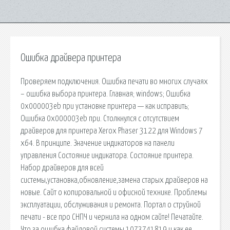
Ошибка драйвера принтера
Проверяем подключения. Ошибка печати во многих случаях
– ошибка выбора принтера. Главная; windows; Ошибка
0x000003eb при установке принтера — как исправить;
Ошибка 0x000003eb при. Столкнулся с отсутствием
драйверов для принтера Xerox Phaser 3122 для Windows 7
x64. В принципе. Значение индикаторов на панели
управления Состояние индикатора. Состояние принтера.
Набор драйверов для всей
системы,установка,обновление,замена старых драйверов на
новые. Сайт о копировальной и офисной технике. Проблемы
эксплуатации, обслуживания и ремонта. Портал о струйной
печати - все про СНПЧ и чернила на одном сайте! Печатайте.
Что за ошибка файловой системы 1073741819 и как ее