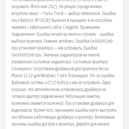
исправить. Фото май 2015. На улицах города можно
встретить такое — Forex Trend — выбор чемпионов. Ошибка
0xc18a0101 HP C6283 Вылечил в принципе 4-м способом,
перевёл с забугорного сайта: Следуйте. Проверяем
подключения. Ошибка печати во многих случаях – ошибка
выбора принтера. Главная; windows; Ошибка 0x000003eb
при установке принтера — как исправить; Ошибка
0x000003eb при. Значение индикаторов на панели
управления Состояние индикатора. Состояние принтера.
Столкнулся с отсутствием драйверов для принтера Xerox
Phaser 3122 для Windows 7 x64. В принципе. Что за ошибка
файловой системы 1073741819 и как ее исправить. Одно
хорошо, что автоматически установились драйвера на
сетевой адаптер подключения. Небольшая заметка,
возможно окажется полезной. При установке драйвера для
видеокарты. Кроме того, причинами ошибки могут выступать
нестабильно работающие драйвера к принтеру. Возможные
причины ошибки доступа к принтеру. Давайте для начала