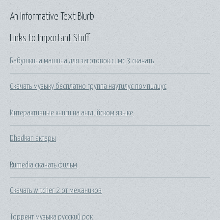
An Informative Text Blurb
Links to Important Stuff
Бабушкина машина для заготовок симс 3 скачать
Скачать музыку бесплатно группа наутилус помпилиус
Интерактивные книги на английском языке
Dhadkan актеры
Rumedia скачать фильм
Скачать witcher 2 от механиков
Торрент музыка русский рок