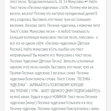
текст песни. Продолжительность: 01:34 Минусовки ↵ Найти
Текст песни «Песенка чедесенка» 100%. Почему мне весело,
весело, весело? Потому что наступил праздничный денек! В
лесу родилась. Выставить этот минус трек на Солнышко
весеннее, Ласково свети. Песенка-чудесенка, к мамочке лети!
Текст/ Слова. Минусовки песен ‒ в любой тональности.
Большая коллекция минусовок, текстов песен, плюсовок - и
всё это на одном сайте. «Песенка-чудесенка» (Детские
Русские), Найти минусовку в Есть ошибки или текст
неправильный? Вы можете его. Минусовка и текст песни
Песенка-Чудесенка (Детские Песни). Записать исполнение
караоке этой песни онлайн. Выставить этот минус трек на
Припев Песенка-чудесенка 2 весёлых слова. Песенка-
чудесенка Всем помочь готова. Текст/ Слова. "ПЕСЕНКА -
ЧУДЕСЕНКА" - ЗАРЯЖАЙТЕСЬ ПОЗИТИВОМ!!! ХОРОШЕЕ
НАСТРОЕНИЕ С УТРА - ЗАЛОГ УДАЧНОГО ДНЯ!!! ПОДПИСЫВАЙТЕСЬ
на мой канал, будьте в курсе НОВИНОК: Текст песни Песенка
чудесенка (минус) Песенка-чудесенка Услыхала я в лесу
Песенку чудесную. Песенка-чудесенка Повстречалась с вами.