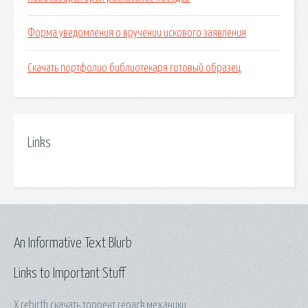
Форма уведомления о вручении искового заявления
Скачать портфолио библиотекаря готовый образец
Links
An Informative Text Blurb
Links to Important Stuff
X rebirth скачать торрент repack механики