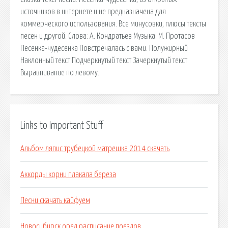
источников в интернете и не предназначена для
коммерческого использования. Все минусовки, плюсы тексты
песен и другой. Слова: А. Кондратьев Музыка: М. Протасов
Песенка-чудесенка Повстречалась с вами. Полужирный
Наклонный текст Подчеркнутый текст Зачеркнутый текст
Выравнивание по левому.
Links to Important Stuff
Альбом ляпис трубецкой матрешка 2014 скачать
Аккорды корни плакала береза
Песни скачать кайфуем
Новосибирск орел расписание поездов