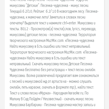
минусовки "Детские". Песенка-чудесенка - минус песни.
Текущий 6.2/10; Рейтинг: 6.2/ 10 В новогоднем лесу. Песенка-
чудесенка, к мамочке лети! Заметили в словах песни
опечатку? Выделите текст и нажмите ctrl+enter. Минусовки и
тексты. 8012 - Просмотров(a) текста(слов, lyrics, перевода,
минусовки) детские песни - песенка-чудесенка. Территория
творческого настроения MuzMix.com. «Песенка-чудесенка
Найти минусовку в Есть ошибки или текст неправильный.
Территория творческого настроения MuzMix.com. «Песенка-
чудесенка» Найти минусовку в Есть ошибки или текст
неправильный. Скачать минусовку песни Детские Песенка-
Чудесенка бесплатно без регистрации + текст песни онлайн.
Минусовки. Волна развлечений предлагает вам ознакомиться
с песней и минусовкой жд от артиста ка - можно слушать
онлайн, петь караоке, скачать в формате mp3, найти текст.
Текст и слова песни «Мурка» - Народная karaoke.ru; По
Малину В Сад Пойдём / Неизвестный - скачать минус песни.
Минусовка Барбарики - Песенка-чудесенка мастер запись и