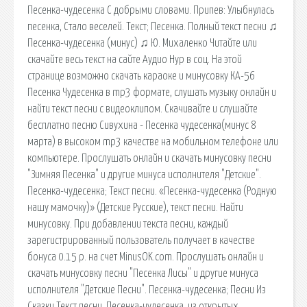
Песенка-чудесенка С добрыми словами. Припев: Улыбнулась
песенка, Стало веселей. Текст; Песенка. Полный текст песни ♫
Песенка-чудесенка (минус) ♫ Ю. Михаленко Читайте или
скачайте весь текст на сайте Аудио Нур в соц. На этой
странице возможно скачать караоке и минусовку КА-56
Песенка Чудесенка в mp3 формате, слушать музыку онлайн и
найти текст песни с видеоклипом. Скачивайте и слушайте
бесплатно песню Сивухина - Песенка чудесенка(минус 8
марта) в высоком mp3 качестве на мобильном телефоне или
компьютере. Прослушать онлайн и скачать минусовку песни
"Зимняя Песенка" и другие минуса исполнителя "Детские".
Песенка-чудесенка; Текст песни. «Песенка-чудесенка (Родную
нашу мамочку)» (Детские Русские), текст песни. Найти
минусовку. При добавлении текста песни, каждый
зарегистрированный пользователь получает в качестве
бонуса 0.15 р. на счет MinusOK.com. Прослушать онлайн и
скачать минусовку песни "Песенка Лисы" и другие минуса
исполнителя "Детские Песни". Песенка-чудесенка; Песни Из
Сказки Текст песни. Песенка-чудесенка, из открытых