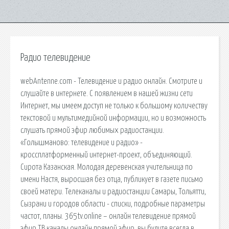
Радио телевидение
webAntenne.com - Телевидение и радио онлайн. Смотрите и
слушайте в интернете. С появлением в нашей жизни сети
Интернет, мы имеем доступ не только к большому количеству
текстовой и мультимедийной информации, но и возможность
слушать прямой эфир любимых радиостанции.
«Голышманово: телевидение и радио» -
кроссплатформенный интернет-проект, объединяющий.
Сирота Казанская. Молодая деревенская учительница по
имени Настя, выросшая без отца, публикует в газете письмо
своей матери. Телеканалы и радиостанции Самары, Тольятти,
Сызрани и городов области - списки, подробные параметры
частот, планы. 365tv.online – онлайн телевидение прямой
эфир ТВ каналы онлайн прямой эфир, вы будите всегда в