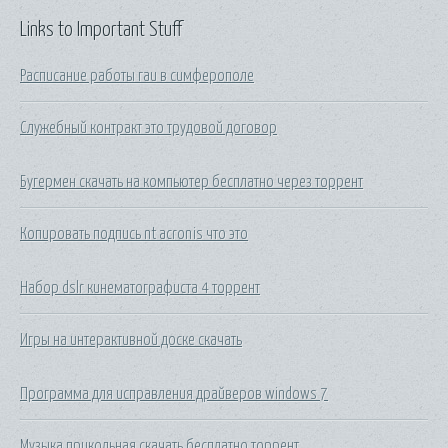
Links to Important Stuff
Расписание работы гаи в симферополе
Служебный контракт это трудовой договор
Бугермен скачать на компьютер бесплатно через торрент
Копировать подпись nt acronis что это
Набор dslr кинематографиста 4 торрент
Игры на интерактивной доске скачать
Программа для исправления драйверов windows 7
Музыка прикольная скачать бесплатно торрент