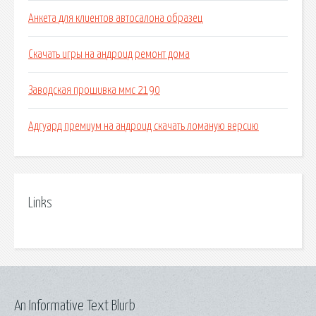
Анкета для клиентов автосалона образец
Скачать игры на андроид ремонт дома
Заводская прошивка ммс 2190
Адгуард премиум на андроид скачать ломаную версию
Links
An Informative Text Blurb