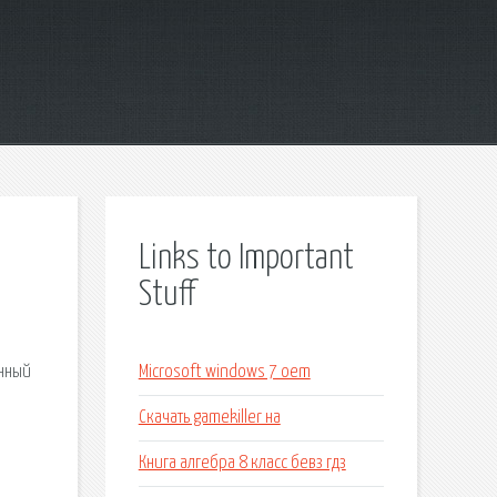
Links to Important
Stuff
анный
Microsoft windows 7 oem
Скачать gamekiller на
Книга алгебра 8 класс бевз гдз