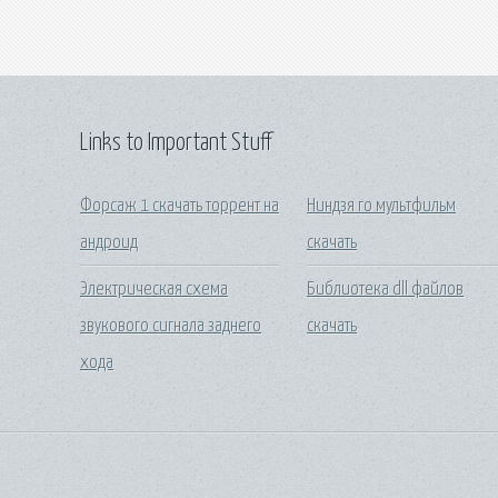
Links to Important Stuff
Форсаж 1 скачать торрент на
Ниндзя го мультфильм
андроид
скачать
Электрическая схема
Библиотека dll файлов
звукового сигнала заднего
скачать
хода