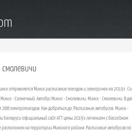
com
и смолевичи
инск отправляется Минск расписание поездов и электричек на 2019 г. Со
 Минск - Солнечный. Автобус Минск - Смолевичи. Минск - Смолевичи. В д
268 электропоездов. Как добраться до. Расписание автобусов. Минск -
сии Беларуси официальный сайт АТТ цены 2019 с лечением с бассейном
 расположен на территории Минского района. Расписание автобусов по