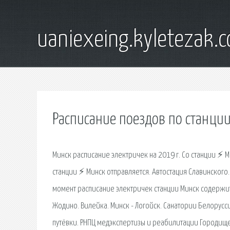
uaniexeing.kyletezak.
Расписание поездов по станци
Минск расписание электричек на 2019 г. Со станции ⚡ М
станции ⚡ Минск отправляется. Автостация Славинского.
момент расписание электричек станции Минск содержит 
Жодино. Вилейка. Минск - Логойск. Санатории Белорус
путёвки. РНПЦ медэкспертизы и реабилитации Городище