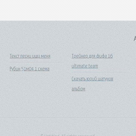
A
Текст песни ищи меня
Трейнер для фифа 16
ultimate team
Рубин 51м04 1 схема
Скачать юрий шатунов
альбом