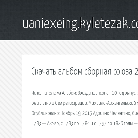
uaniexeing.kyletezak.
Скачать альбом сборная союза 
Исполнитель: va Альбом: Звёзды шансона - 10 Год выпуск
бесплатно и без регистрации. Михаило-Архангельский 
Опубликовано: Ноябрь 19, 2015 Адриано Челентано, биог
1783 — Акъяр, с 1783 по 1784 и с 1797 по 1826 годы —