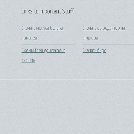
Links to Important Stuff
Скачать минуса балаган
Скачать es редактор на
лимитед
андроид
Схемы thea gouverneur
Скачать бкрс
скачать