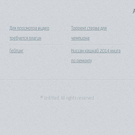
A
Для просмотра видео
Торрент стерва для
требуется плагин
чемпиона
Гейтинг
Ниссан кашкай 2014 книга
по ремонту
© Untitled. All rights reserved.