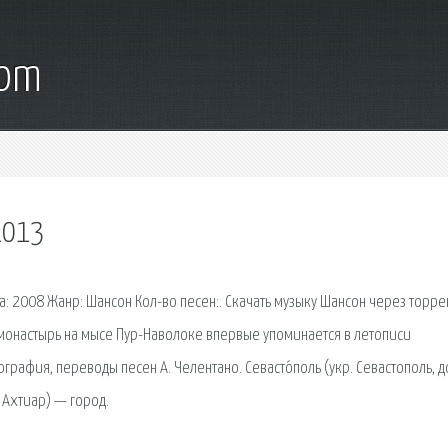
com
2013
а: 2008 Жанр: Шансон Кол-во песен:. Скачать музыку Шансон через торре
монастырь на мысе Пур-Наволоке впервые упоминается в летописи
рафия, переводы песен А. Челентано. Севасто́поль (укр. Севастополь, д
 Ахтиар) — город.