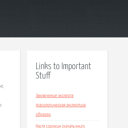
Links to Important
Stuff
нт,
Заключение эксперта
о
трасологическая экспертиза
образец
Настя сорокин скачать книгу