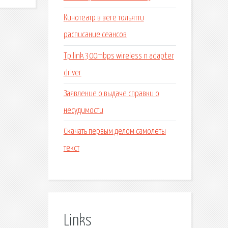
Кинотеатр в веге тольятти
расписание сеансов
Tp link 300mbps wireless n adapter
driver
Заявление о выдаче справки о
несудимости
Скачать первым делом самолеты
текст
Links