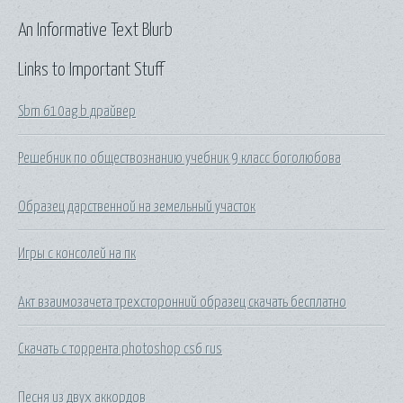
An Informative Text Blurb
Links to Important Stuff
Sbm 610ag b драйвер
Решебник по обществознанию учебник 9 класс боголюбова
Образец дарственной на земельный участок
Игры с консолей на пк
Акт взаимозачета трехсторонний образец скачать бесплатно
Скачать с торрента photoshop cs6 rus
Песня из двух аккордов