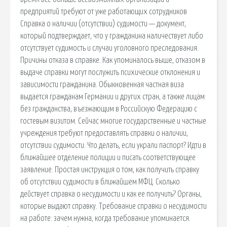
предприятий требуют от уже работающих сотрудников
Справка о наличии (отсутствии) судимости — документ,
который подтверждает, что у гражданина наличествует либо
отсутствует судимость и случаи уголовного преследования.
Причины отказа в справке. Как упоминалось выше, отказом в
выдаче справки могут послужить психические отклонения и
зависимости гражданина. Обыкновенная частная виза
выдается гражданам Германии и других стран, а также лицам
без гражданства, въезжающим в Российскую Федерацию с
гостевым визитом. Сейчас многие государственные и частные
учреждения требуют предоставлять справки о наличии,
отсутствии судимости. Что делать, если украли паспорт? Идти в
ближайшее отделение полиции и писать соответствующее
заявление. Простая инструкция о том, как получить справку
об отсутствии судимости в ближайшем МФЦ. Сколько
действует справка о несудимости и как ее получить? Органы,
которые выдают справку. Требование справки о несудимости
на работе: зачем нужна, когда требование упоминается.