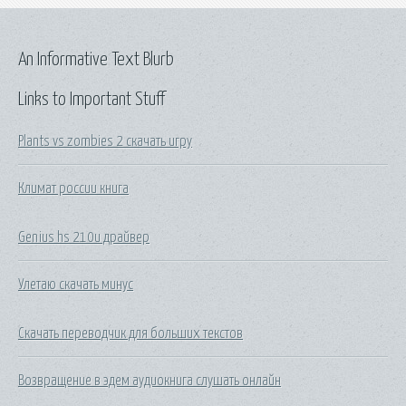
An Informative Text Blurb
Links to Important Stuff
Plants vs zombies 2 скачать игру
Климат россии книга
Genius hs 210u драйвер
Улетаю скачать минус
Скачать переводчик для больших текстов
Возвращение в эдем аудиокнига слушать онлайн