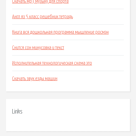
Скачать мр3 музыку для спорта
Англ яз 5 класс решебник тетрадь
Книга вся дошкольная программа мышление росмэн
Снится сон минусовка и текст
Исполнительная технологическая схема это
Скачать звук езды машин
Links