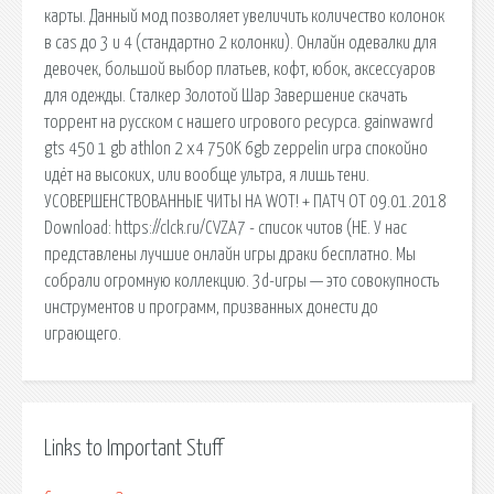
карты. Данный мод позволяет увеличить количество колонок
в cas до 3 и 4 (стандартно 2 колонки). Онлайн одевалки для
девочек, большой выбор платьев, кофт, юбок, аксессуаров
для одежды. Сталкер Золотой Шар Завершение скачать
торрент на русском с нашего игрового ресурса. gainwawrd
gts 450 1 gb athlon 2 x4 750K 6gb zeppelin игра спокойно
идёт на высоких, или вообще ультра, я лишь тени.
УСОВЕРШЕНСТВОВАННЫЕ ЧИТЫ НА WOT! + ПАТЧ ОТ 09.01.2018
Download: https://clck.ru/CVZA7 - список читов (НЕ. У нас
представлены лучшие онлайн игры драки бесплатно. Мы
собрали огромную коллекцию. 3d-игры — это совокупность
инструментов и программ, призванных донести до
играющего.
Links to Important Stuff