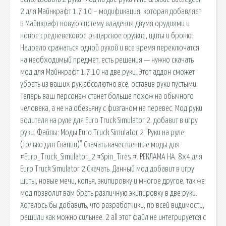
2 для Майнкрафт 1.7.10 – модификация, которая добавляет
в Майнкрафт новую систему владения двумя орудиями и
новое средневековое рыцарское оружие, щиты и броню.
Надоело сражаться одной рукой и все время переключатся
на необходимый предмет, есть решения — нужно скачать
мод для Майнкрафт 1.7.10 на две руки. Этот аддон сможет
убрать из ваших рук абсолютно всё, оставив руки пустыми.
Теперь ваш персонаж станет больше похож на обычного
человека, а не на обезьяну с физганом на перевес. Мод руки
водителя на руле для Euro Truck Simulator 2. добавит в игру
руки. Файлы: Моды Euro Truck Simulator 2 "Руки на руле
(только для Скании)" Скачать качественные моды для
#Euro_Truck_Simulator_2 #Spin_Tires #. РЕКЛАМА НА. 8х4 для
Euro Truck Simulator 2 Скачать. Данный мод добавит в игру
щиты, новые мечи, копья, экипировку и многое другое, так же
мод позволит вам брать различную экипировку в две руки.
Хотелось бы добавить, что разработчики, по всей видимости,
решили как можно сильнее. 2 all этот файл не интегрируется с