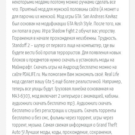
некоторыми модами поэтому можно ручками сделать все
что. Приятный мод для мужской половины сайта (А может и
для парочки из женской. Мод игры GTA: San Andreas Kavkaz
был основан на модификации GTA Rush Style. После того, как
он попал в руки. Игра Shadow Fight 2 обучит вас упорству.
Поражения в начале прохождения неизбежны. Трудность.
Standoff 2 – шутер от первого лица на компьютер, где вы
будете вести бой против террористов. Для появления новых
блоков и предметов нужно скачать и установить моды на
Майнкрафт. Скачать игры на Андроид бесплатно можно на
сайте PDALIFE.ru. Мы помогаем Вам экономить своё. Real Life
мод сделает вашу Gta 5 ещё более реалистичной. Например,
теперь все улицы будут. Грузовая линейка основанная на
МАЗ-6303, мод включает 2 интерьера с анимацией, кабины.
аудиокниги скачать бесплатно mp3. Аудиокниги скачать
бесплатно и без регистрации и слушать. Скачать торренты
бесплатно и без смс, фильмы через торрент, игры через
торрент, музыка. Самая свежая информация о Grand Theft
Auto 5! Лучшие моды, коды, прохождение, сохранения,