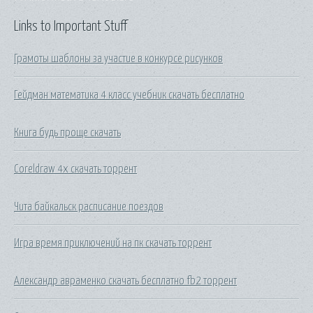
Links to Important Stuff
Грамоты шаблоны за участие в конкурсе рисунков
Гейдман математика 4 класс учебник скачать бесплатно
Книга будь проще скачать
Coreldraw 4x скачать торрент
Чита байкальск расписание поездов
Игра время приключений на пк скачать торрент
Александр авраменко скачать бесплатно fb2 торрент