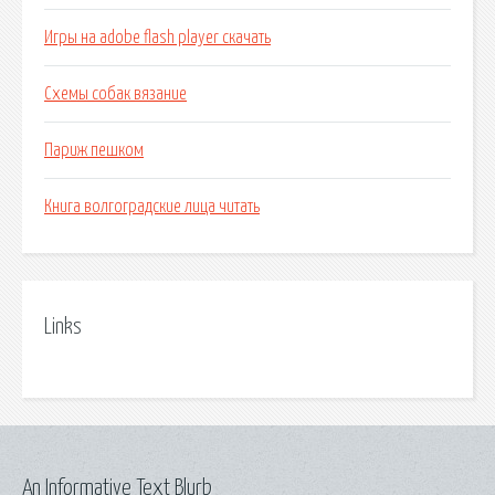
Игры на adobe flash player скачать
Схемы собак вязание
Париж пешком
Книга волгоградские лица читать
Links
An Informative Text Blurb