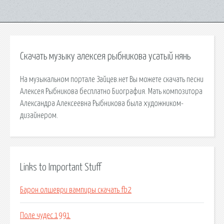
Скачать музыку алексея рыбникова усатый нянь
На музыкальном портале Зайцев.нет Вы можете скачать песни
Алексея Рыбникова бесплатно Биография. Мать композитора
Александра Алексеевна Рыбникова была художником-
дизайнером.
Links to Important Stuff
Барон олшеври вампиры скачать fb2
Поле чудес 1991