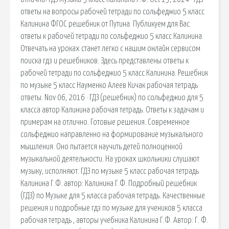
ответы на вопросы рабочей тетради по сольфеджио 5 класс
Калинина ФГОС решебник от Путина. Публикуем для Вас
ответы к рабочей тетради по сольфеджио 5 класс Калинина.
Отвечать на уроках станет легко с нашим онлайн сервисом
поиска гдз и решебников. Здесь представлены ответы к
рабочей тетради по сольфеджио 5 класс Калинина. Решебник
по музыке 5 класс Науменко Алеев Кичак рабочая тетрадь
ответы. Nov 06, 2016 · ГДЗ (решебник) по сольфеджио для 5
класса автор Калинина рабочая тетрадь. Ответы к задачам и
примерам на отлично. Готовые решения. Современное
сольфеджио направленно на формирование музыкального
мышления. Оно пытается научить детей полноценной
музыкальной деятельности. На уроках школьники слушают
музыку, исполняют. ГДЗ по музыке 5 класс рабочая тетрадь
Калинина Г.Ф. автор: Калинина Г.Ф. Подробный решебник
(ГДЗ) по Музыке для 5 класса рабочая тетрадь. Качественные
решения и подробные гдз по музыке для учеников 5 класса
рабочая тетрадь , авторы учебника:Калинина Г.Ф. Автор: Г. Ф.