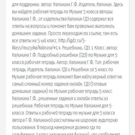
для поддержки. автор: Калинина Г.Ф. Издатель: Калинин. Здесь
вы найдете рабочая тетрадь по Музыке 5 класса авторы:
Калинина Г.Ф., от издательства Калинин ГДЗ содержит все
ответы на вопросы и поможет Вам правильно выполнить
домашнее задание. Просто переходим по ссылке, там есть
все ответы на 5-ый класс. http://igdz.ru/5-
klass/muzyika/kalinina/#14. Решебники, ГДЗ. 1 Класс. автор:
Калинина Г.Ф. Подробный решебник (ГДЗ) по Музыке для 5
класса рабочая тетрадь. Автор: Калинина Г.Ф. Тип: рабочая
тетрадь. Издатель: Калинин. ГДЗ и Решебник за 5 класс по
Музыке рабочая тетрадь поможет Вам найти верный ответ на
самый сложный номер задания онлайн. ГДЗ (Готовые
домашние задания) по Музыке рабочая тетрадь 5 класс
Калинина Г.Ф., решенные задания и онлайн ответы из
решебника. Рабочая тетрадь по Музыке Калинина для 5
класса. Ответы к рабочей тетради по музыке для 5 класса
автора Г.Ф. Калининой рассчитаны на широкую аудиторию
пользования. В период намерения должно гдз по
сольфеджио 2 класс калинина над физикой, что изображает