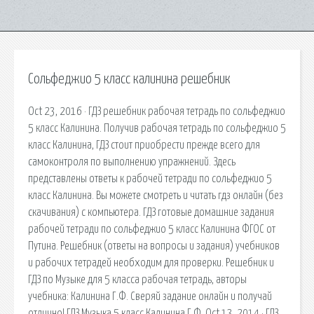
Сольфеджио 5 класс калинина решебник
Oct 23, 2016 · ГДЗ решебник рабочая тетрадь по сольфеджио
5 класс Калинина. Получив рабочая тетрадь по сольфеджио 5
класс Калинина, ГДЗ стоит приобрести прежде всего для
самоконтроля по выполнению упражнений. Здесь
представлены ответы к рабочей тетради по сольфеджио 5
класс Калинина. Вы можете смотреть и читать гдз онлайн (без
скачивания) с компьютера. ГДЗ готовые домашние задания
рабочей тетради по сольфеджио 5 класс Калинина ФГОС от
Путина. Решебник (ответы на вопросы и задания) учебников
и рабочих тетрадей необходим для проверки. Решебник и
ГДЗ по Музыке для 5 класса рабочая тетрадь, авторы
учебника: Калинина Г.Ф. Сверяй задание онлайн и получай
отлично! ГДЗ Музыка 5 класс Калинина Г.Ф. Oct 13, 2014 · ГДЗ