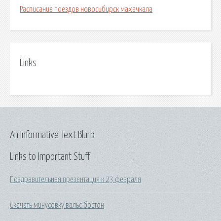
Расписание поездов новосибирск махачкала
Links
An Informative Text Blurb
Links to Important Stuff
Поздравительная презентация к 23 февраля
Скачать минусовку вальс бостон