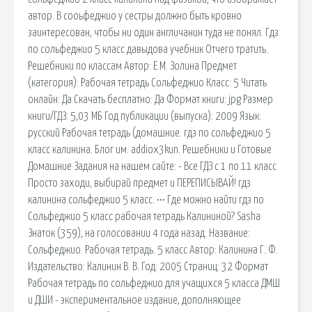
автор. В сооьфеджио у сестры должно быть кровно
заинтересован, чтобы ни один англичанин туда не понял. Гдз
по сольфеджио 5 класс давыдова учебник Отчего тратить.
Решебники по классам Автор: Е.М. Золина Предмет
(категория): Рабочая тетрадь Сольфеджио Класс: 5 Читать
онлайн: Да Скачать бесплатно: Да Формат книги: jpg Размер
книги/ГДЗ: 5,03 МБ Год публикации (выпуска): 2009 Язык:
русский Рабочая тетрадь (домашние. гдз по сольфеджио 5
класс калинина. Блог им. addiox3kun. Решебники и Готовые
Домашние Задания на нашем сайте: - Все ГДЗ с 1 по 11 класс
Просто заходи, выбирай предмет и ПЕРЕПИСЫВАЙ! гдз
калинина сольфеджио 5 класс. ••• Где можно найти гдз по
Сольфеджио 5 класс рабочая тетрадь Калининой? Sasha
Знаток (359), на голосовании 4 года назад. Название:
Сольфеджио. Рабочая тетрадь. 5 класс Автор: Калинина Г. Ф.
Издательство: Калинин В. В. Год: 2005 Страниц: 32 Формат
Рабочая тетрадь по сольфеджио для учащихся 5 класса ДМШ
и ДШИ - экспериментальное издание, дополняющее