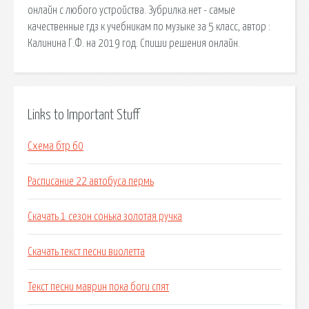
онлайн с любого устройства. Зубрилка.нет - самые
качественные гдз к учебникам по музыке за 5 класс, автор :
Калинина Г.Ф. на 2019 год. Спиши решения онлайн.
Links to Important Stuff
Схема бтр 60
Расписание 22 автобуса пермь
Скачать 1 сезон сонька золотая ручка
Скачать текст песни виолетта
Текст песни маврин пока боги спят