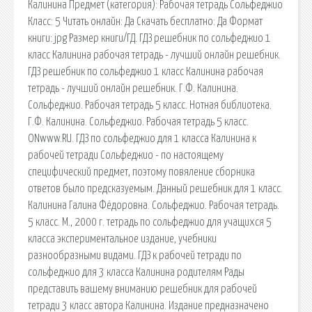
Калинина Предмет (категория): Рабочая тетрадь Сольфеджио
Класс: 5 Читать онлайн: Да Скачать бесплатно: Да Формат
книги: jpg Размер книги/ГД. ГДЗ решебник по сольфеджио 1
класс Калинина рабочая тетрадь - лучший онлайн решебник.
ГДЗ решебник по сольфеджио 1 класс Калинина рабочая
тетрадь - лучший онлайн решебник. Г.Ф. Калинина.
Сольфеджио. Рабочая тетрадь 5 класс. Нотная библиотека.
Г.Ф. Калинина. Сольфеджио. Рабочая тетрадь 5 класс.
ONwww.RU. ГДЗ по сольфеджио для 1 класса Калинина к
рабочей тетради Сольфеджио - по настоящему
специфический предмет, поэтому повяление сборника
ответов было предсказуемым. Данный решебник для 1 класс.
Калинина Галина Фёдоровна. Сольфеджио. Рабочая тетрадь.
5 класс. М., 2000 г. тетрадь по сольфеджио для учащихся 5
класса экспериментальное издание, учебники
разнообразными видами. ГДЗ к рабочей тетради по
сольфеджио для 3 класса Калинина родителям Рады
представить вашему вниманию решебник для рабочей
тетради 3 класс автора Калинина. Издание предназначено