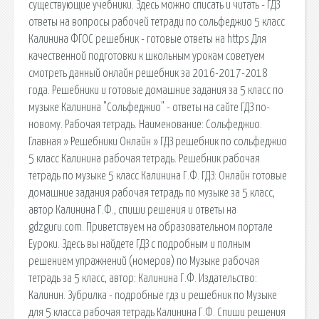
существующие учебники. Здесь можно списать и читать - ГДЗ
ответы на вопросы рабочей тетради по сольфеджио 5 класс
Калинина ФГОС решебник - готовые ответы на https Для
качественной подготовки к школьным урокам советуем
смотреть данный онлайн решебник за 2016-2017-2018
года. Решебники и готовые домашние задания за 5 класс по
музыке Калинина "Сольфеджио" - ответы на сайте ГДЗ по-
новому. Рабочая тетрадь. Наименование: Сольфеджио.
Главная » Решебники Онлайн » ГДЗ решебник по сольфеджио
5 класс Калинина рабочая тетрадь. Решебник рабочая
тетрадь по музыке 5 класс Калинина Г.Ф. ГДЗ: Онлайн готовые
домашние задания рабочая тетрадь по музыке за 5 класс,
автор Калинина Г.Ф., спиши решения и ответы на
gdzguru.com. Приветствуем на образовательном портале
Еуроки. Здесь вы найдете ГДЗ с подробным и полным
решением упражнений (номеров) по Музыке рабочая
тетрадь за 5 класс, автор: Калинина Г.Ф. Издательство:
Калинин. Зубрилка - подробные гдз и решебник по Музыке
для 5 класса рабочая тетрадь Калинина Г.Ф. Спиши решения