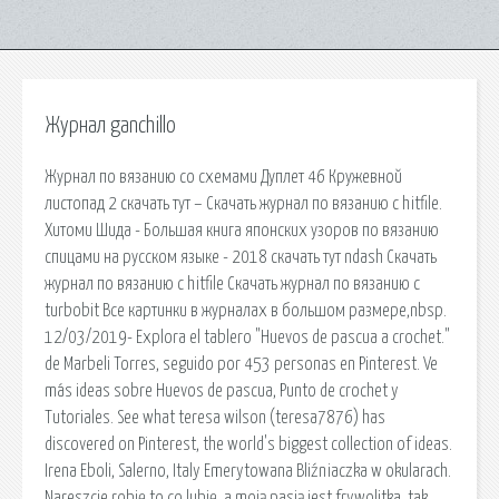
Журнал ganchillo
Журнал по вязанию со схемами Дуплет 46 Кружевной
листопад 2 скачать тут – Скачать журнал по вязанию с hitfile.
Хитоми Шида - Большая книга японских узоров по вязанию
спицами на русском языке - 2018 скачать тут ndash Скачать
журнал по вязанию с hitfile Скачать журнал по вязанию с
turbobit Все картинки в журналах в большом размере,nbsp.
12/03/2019- Explora el tablero "Huevos de pascua a crochet."
de Marbeli Torres, seguido por 453 personas en Pinterest. Ve
más ideas sobre Huevos de pascua, Punto de crochet y
Tutoriales. See what teresa wilson (teresa7876) has
discovered on Pinterest, the world's biggest collection of ideas.
Irena Eboli, Salerno, Italy Emerytowana Bliźniaczka w okularach.
Nareszcie robię to co lubię, a moją pasją jest frywolitka, tak