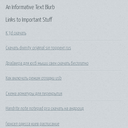
An Informative Text Blurb
Links to Important Stuff
K 3d скачать
Скачать divinity original sin торрент rus
Драйвера для юсб мыши свен скачать бесплатно
Как включить режим отладки usb
Схема арматуры для перекрытия
Handrite note notepad pro скачать на андроид
Гюнсел одесса киев расписание