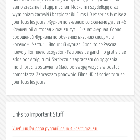
samo zręcznie haftuję, macham klockami i szydełkuję oraz
wymieniam żarówki i bezpieczniki. Films HD et series tv mise à
jour tous les jours. Журнал по вязанию со схемами Дуплет 46
Кружевной листопад 2 скачать тут – Скачать журнал. Серия
сообщений Журналы по обучению вязанию спицами и
крючком : Часть 1 - Японский журнал. Conejito de Pascua
huevo y flor huevo acogedor - Patrones de ganchillo gratis dise
ados por Amigurumi. Serdecznie zapraszam do oglądania
moich prac i zostawienia śladu po swojej wizycie w postaci
komentarza. Zapraszam ponownie. Films HD et series tv mise
jour tous les jours.
Links to Important Stuff
Учебник бунеева русский язык 4 класс скачать