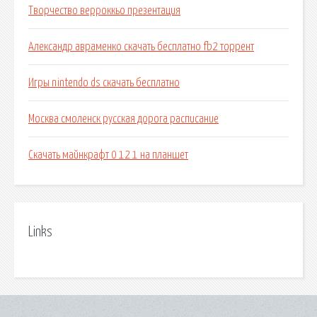
Творчество верроккьо презентация
Александр авраменко скачать бесплатно fb2 торрент
Игры nintendo ds скачать бесплатно
Москва смоленск русская дорога расписание
Скачать майнкрафт 0 12 1 на планшет
Links